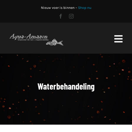
Skip
Nieuw voer is binnen –
Shop nu
to
content
Toggl
Navig
Home
Shop
Waterbehandeling
Stocklist
Aquariumbouw
CO2 fles vullen