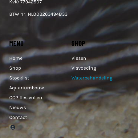
KvK: 77942507
BTW nr: NL003263494B33
MENU
SHOP
Home
Vissen
Shop
Visvoeding
Stocklist
Waterbehandeling
Aquariumbouw
CO2 fles vullen
Nieuws
Contact