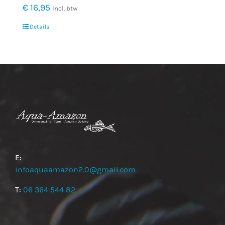
€
16,95
incl. btw
Details
E:
infoaquaamazon2.0@gmail.com
T:
06 364 544 82