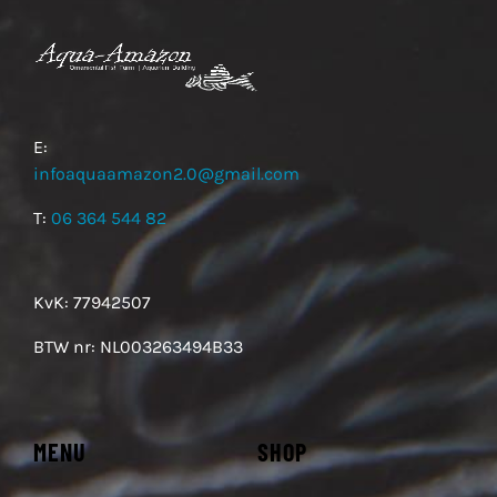
E:
infoaquaamazon2.0@gmail.com
T:
06 364 544 82
KvK: 77942507
BTW nr: NL003263494B33
MENU
SHOP