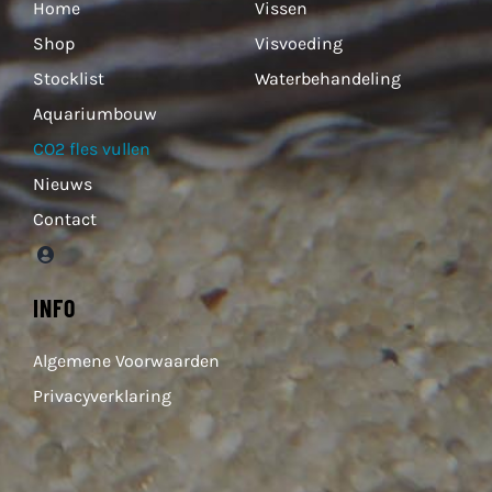
Home
Vissen
Shop
Visvoeding
Stocklist
Waterbehandeling
Aquariumbouw
CO2 fles vullen
Nieuws
Contact
INFO
Algemene Voorwaarden
Privacyverklaring