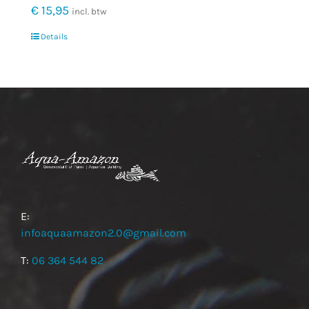
€
15,95
incl. btw
Details
E:
infoaquaamazon2.0@gmail.com
T:
06 364 544 82