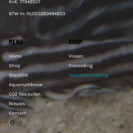
KvK: 77942507
BTW nr: NL003263494B33
MENU
SHOP
Home
Vissen
Shop
Visvoeding
Stocklist
Waterbehandeling
Aquariumbouw
CO2 fles vullen
Nieuws
Contact