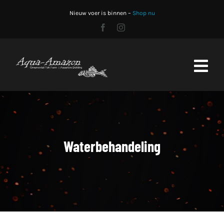
Skip
Nieuw voer is binnen –
Shop nu
to
content
Toggl
Navig
Home
Shop
Waterbehandeling
Stocklist
Aquariumbouw
CO2 fles vullen