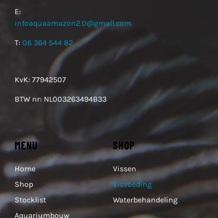
E:
infoaquaamazon2.0@gmail.com
T:
06 364 544 82
KvK: 77942507
BTW nr: NL003263494B33
MENU
SHOP
Home
Vissen
Shop
Visvoeding
Stocklist
Waterbehandeling
Aquariumbouw