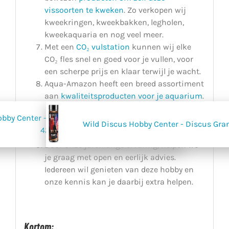
vissoorten te kweken
. Zo verkopen wij
kweekringen, kweekbakken, legholen,
kweekaquaria en nog veel meer.
Met een
CO₂ vulstation
kunnen wij elke
CO₂ fles snel en goed voor je vullen, voor
een scherpe prijs en klaar terwijl je wacht.
Aqua-Amazon heeft een breed assortiment
aan
kwaliteitsproducten voor je aquarium
.
Zo kun je bij ons terecht voor aquarium
bby Center - Gold Junior Discus Granules
filters, filtermateriaal, verlichting en
Wild Discus Hobby Center - Discus Gra
420g
beluchting.
Door onze jarenlange ervaring, helpen we
je graag met open en eerlijk advies.
Iedereen wil genieten van deze hobby en
onze kennis kan je daarbij extra helpen.
Kortom: