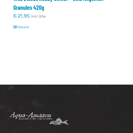
Granules 420g
€
21,95
incl. btw
Details