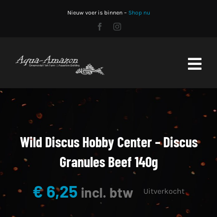
Skip
Nieuw voer is binnen –
Shop nu
to
content
Toggl
Navig
Home
Shop
Wild Discus Hobby Center – Discus
Stocklist
Granules Beef 140g
Aquariumbouw
€
6,25
incl. btw
Uitverkocht
CO2 fles vullen