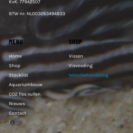
KvK: 77942507
BTW nr: NL003263494B33
MENU
SHOP
Home
Vissen
Shop
Visvoeding
Stocklist
Waterbehandeling
Aquariumbouw
CO2 fles vullen
Nieuws
Contact