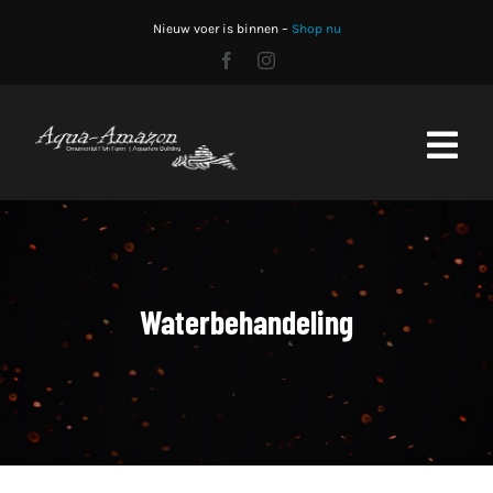
Skip
Nieuw voer is binnen –
Shop nu
to
content
Toggl
Navig
Home
Shop
Waterbehandeling
Stocklist
Aquariumbouw
CO2 fles vullen