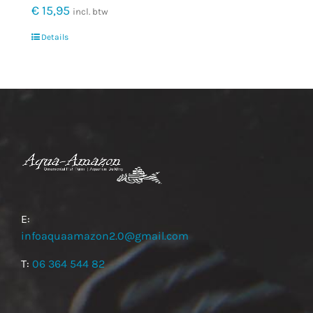
€
15,95
incl. btw
Details
E:
infoaquaamazon2.0@gmail.com
T:
06 364 544 82