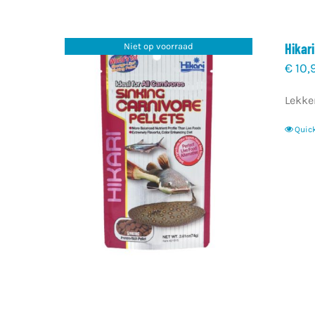
Hikari
Niet op voorraad
€
10,
Lekker
Quic