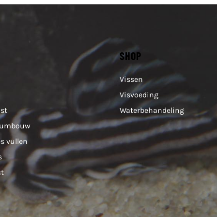
SHOP
Vissen
Visvoeding
ist
Waterbehandeling
iumbouw
es vullen
s
ct