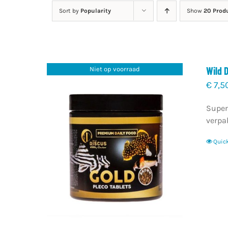
Sort by
Popularity
Show
20 Prod
Wild 
Niet op voorraad
€
7,5
Super
verpa
Quic