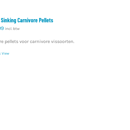
 Sinking Carnivore Pellets
99
incl. btw
e pellets voor carnivore vissoorten.
k View