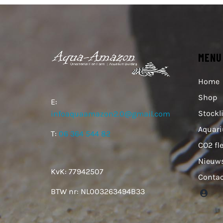
MENU
Home
Shop
E:
Stockl
infoaquaamazon2.0@gmail.com
Aquar
T:
06 364 544 82
CO2 fl
Nieuw
KvK: 77942507
Conta
BTW nr: NL003263494B33