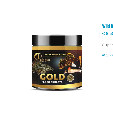
Wild 
€
9,5
Super
Quic