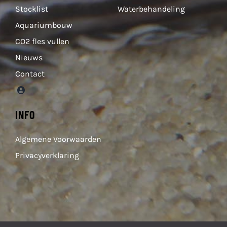
Stocklist
Waterbehandeling
Aquariumbouw
CO2 fles vullen
Nieuws
Contact
INFO
Algemene Voorwaarden
Privacyverklaring