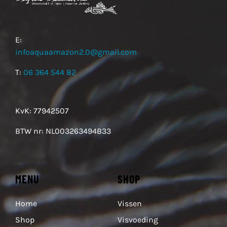
E:
infoaquaamazon2.0@gmail.com
T:
06 364 544 82
KvK: 77942507
BTW nr: NL003263494B33
MENU
SHOP
Home
Vissen
Shop
Visvoeding