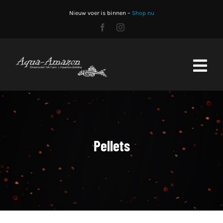
Skip
Nieuw voer is binnen –
Shop nu
to
content
Toggl
Navig
Home
Shop
Pellets
Stocklist
Aquariumbouw
CO2 fles vullen