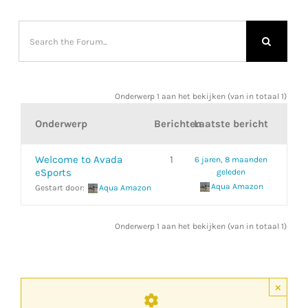
Nieuws
Contact
Mijn Account
Onderwerp 1 aan het bekijken (van in totaal 1)
Onderwerp
Berichten
Laatste bericht
Welcome to Avada
1
6 jaren, 8 maanden
eSports
geleden
Aqua Amazon
Gestart door:
Aqua Amazon
Onderwerp 1 aan het bekijken (van in totaal 1)
×