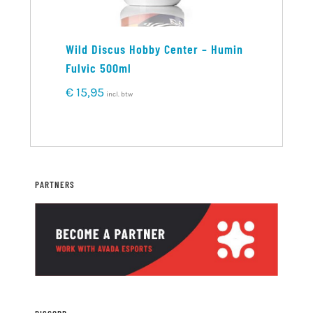
Wild Discus Hobby Center – Humin
Wild Discus Ho
Fulvic 500ml
Growth Booster
Granules 125g
€
15,95
incl. btw
€
13,95
incl. btw
PARTNERS