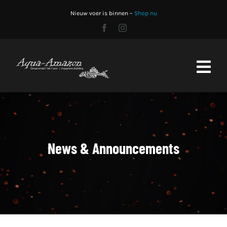
Skip
Nieuw voer is binnen –
Shop nu
to
content
Toggl
Navig
Home
Shop
News & Announcements
Stocklist
Aquariumbouw
CO2 fles vullen