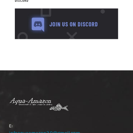
DISCORD
E: