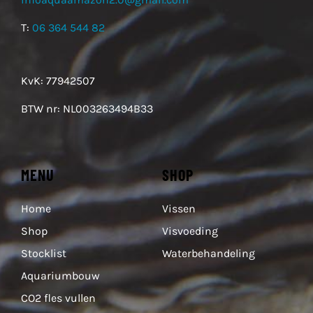
infoaquaamazon2.0@gmail.com
T:
06 364 544 82
KvK: 77942507
BTW nr: NL003263494B33
MENU
SHOP
Home
Vissen
Shop
Visvoeding
Stocklist
Waterbehandeling
Aquariumbouw
CO2 fles vullen