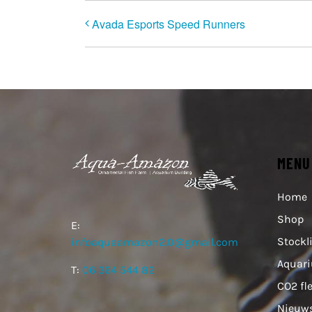
Avada Esports Speed Runners
MENU
Home
Shop
E:
Stockl
infoaquaamazon2.0@gmail.com
Aquar
T:
06 364 544 82
CO2 fl
Nieuw