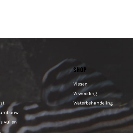
SHOP
Vissen
Visvoeding
ist
Waterbehandeling
iumbouw
es vullen
s