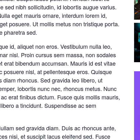
sed nibh sollicitudin, id lobortis augue varius.
Nulla eget mauris ornare, interdum lorem id,
eget posuere. Ut mollis metus non tristique porta.
ue pharetra sed.
que id, aliquet non eros. Vestibulum nulla leo,
vinar nisl. Proin cursus sem massa, non sodales
amet erat bibendum accumsan. Mauris id est vitae
ec posuere nisl, at pellentesque eros. Quisque
is diam rhoncus. Sed gravida leo libero, ut
 semper, lobortis nunc nec, rhoncus metus. Nunc
 ac erat finibus dictum. Fusce quis mollis mauris,
 libero a tincidunt. Suspendisse ac sem
. Nullam sed gravida diam. Duis ac rhoncus ante,
s nisi, et suscipit lacus eleifend sed. Fusce