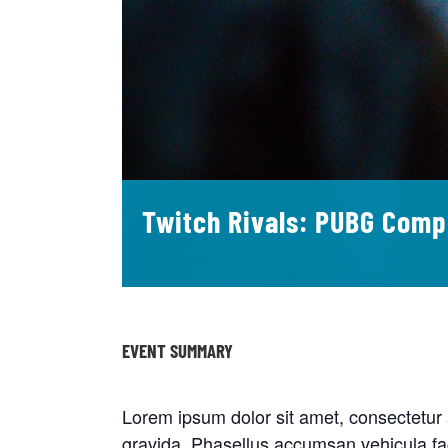
Twitch Rivals: PUBG Comp
EVENT SUMMARY
Lorem ipsum dolor sit amet, consectetur a
gravida. Phasellus accumsan vehicula fac