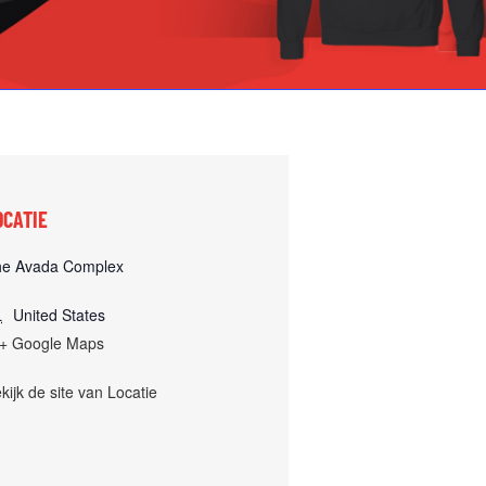
OCATIE
he Avada Complex
L
United States
+ Google Maps
kijk de site van Locatie