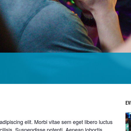
EV
dipiscing elit. Morbi vitae sem eget libero luctus
ilisis. Suspendisse potenti. Aenean lobortis