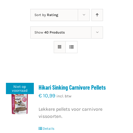
Nieuws
Sort by
Rating
Contact
Show
40 Products
Mijn Account
Hikari Sinking Carnivore Pellets
Niet op
voorraad
€
10,99
incl. btw
Lekkere pellets voor carnivore
vissoorten.
Details