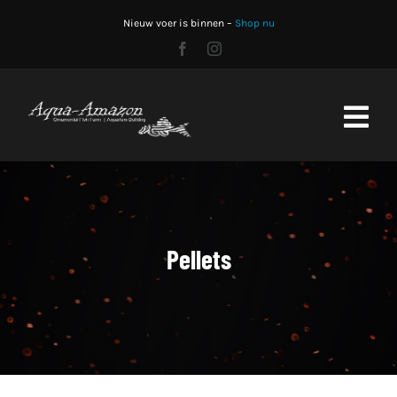
Skip
Nieuw voer is binnen –
Shop nu
to
content
Toggl
Navig
Home
Shop
Pellets
Stocklist
Aquariumbouw
CO2 fles vullen