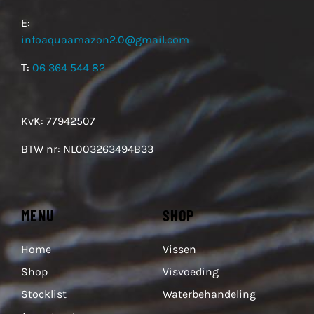
E:
infoaquaamazon2.0@gmail.com
T:
06 364 544 82
KvK: 77942507
BTW nr: NL003263494B33
MENU
SHOP
Home
Vissen
Shop
Visvoeding
Stocklist
Waterbehandeling